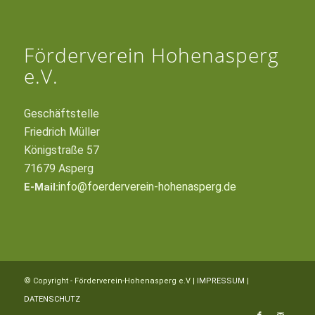
Förderverein Hohenasperg
e.V.
Geschäftstelle
Friedrich Müller
Königstraße 57
71679 Asperg
info@foerderverein-hohenasperg.de
E-Mail:
© Copyright - Förderverein-Hohenasperg e.V |
IMPRESSUM
|
DATENSCHUTZ