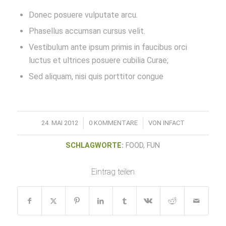
Donec posuere vulputate arcu.
Phasellus accumsan cursus velit.
Vestibulum ante ipsum primis in faucibus orci
luctus et ultrices posuere cubilia Curae;
Sed aliquam, nisi quis porttitor congue
/
/
24. MAI 2012
0 KOMMENTARE
VON
INFACT
SCHLAGWORTE:
FOOD
,
FUN
Eintrag teilen