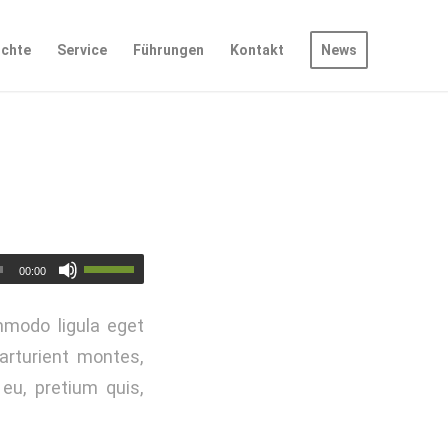
ichte
Service
Führungen
Kontakt
News
00:00
mmodo ligula eget
arturient montes,
 eu, pretium quis,