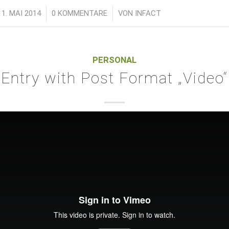
11. MAI 2014
/
0 KOMMENTARE
/
VON
INFACT
PERSONAL
Entry with Post Format „Video“