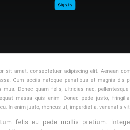
r sit amet, consectetuer adipiscing elit. Aenean co
ssa. Cum sociis natoque penatibus et magnis dis p
s mus. Donec quam felis, ultricies nec, pellentesque
quat massa quis enim. Donec pede justo, fringilla 
cu. In enim justo, rhoncus ut, imperdiet a, venenatis vit
tum felis eu pede mollis pretium. Integer