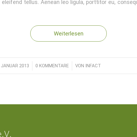
leifend tellus. Aenean leo ligula, porttitor eu, consequ
Weiterlesen
. JANUAR 2013
/
0 KOMMENTARE
/
VON
INFACT
.V.