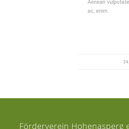
Aenean vulputate e
ac, enim.
24
Förderverein Hohenasperg e