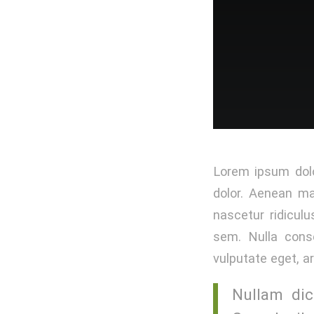
Lorem ipsum dolo
dolor. Aenean ma
nascetur ridiculu
sem. Nulla conse
vulputate eget, ar
Nullam dic