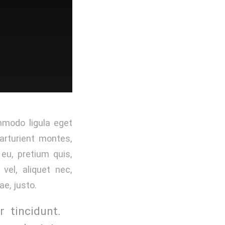
mmodo ligula eget
arturient montes,
 eu, pretium quis,
vel, aliquet nec,
ae, justo.
 tincidunt.