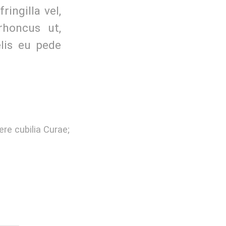
ingilla vel,
rhoncus ut,
elis eu pede
ere cubilia Curae;