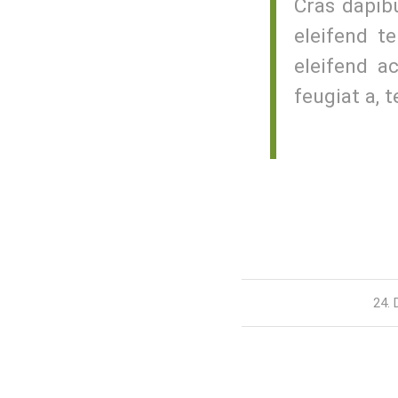
Cras dapib
eleifend te
eleifend a
feugiat a, t
24.