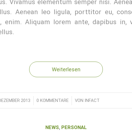
us. Vivamus elementum semper nisi. Aenea
llus. Aenean leo ligula, porttitor eu, cons
c, enim. Aliquam lorem ante, dapibus in, v
ellus.
Weiterlesen
 DEZEMBER 2013
/
0 KOMMENTARE
/
VON
INFACT
NEWS
,
PERSONAL